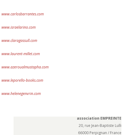
www.carlosbarrantes.com
www.israelarino.com
www.claragassull.com
www.laurent-millet.com
www.azeroualmustapha.com
www.leporello-books.com
www.helenegenvrin.com
association EMPREINTE
20, rue Jean-Baptiste Lulli
66000 Perpignan / France