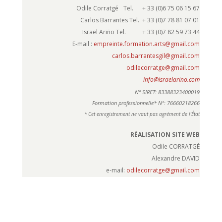
Odile Corratgé Tel. + 33 (0)6 75 06 15 67
Carlos Barrantes Tel. + 33 (0)7 78 81 07 01
Israel Ariño Tel. + 33 (0)7 82 59 73 44
E-mail :
empreinte.formation.arts@gmail.com
carlos.barrantesgil@gmail.com
odilecorratge@gmail.com
info@israelarino.com
Nº SIRET: 83388323400019
Formation professionnelle* Nº: 76660218266
* Cet enregistrement ne vaut pas agrément de l’État
RÉALISATION SITE WEB
Odile CORRATGÉ
Alexandre DAVID
e-mail:
odilecorratge@gmail.com