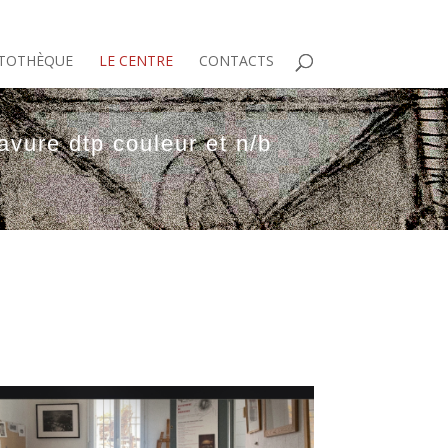
TOTHÈQUE
LE CENTRE
CONTACTS
avure dtp couleur et n/b